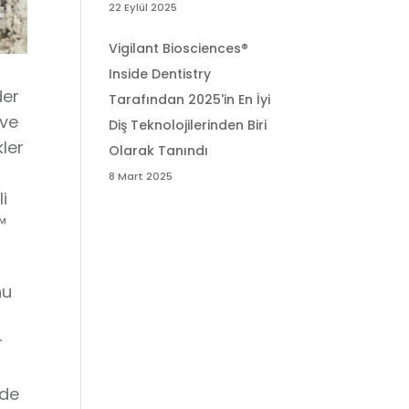
22 Eylül 2025
Vigilant Biosciences®
Inside Dentistry
der
Tarafından 2025'in En İyi
 ve
Diş Teknolojilerinden Biri
kler
Olarak Tanındı
8 Mart 2025
i
™
nu
r
rde