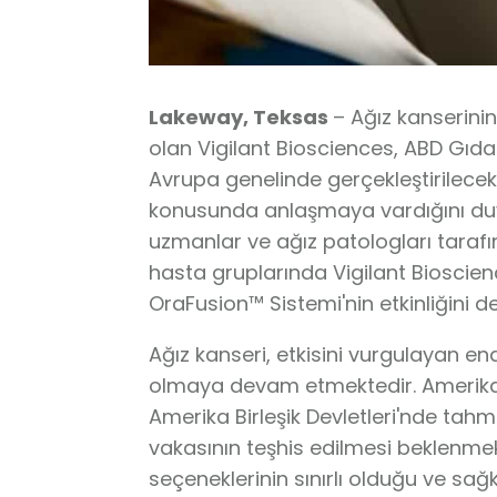
Lakeway, Teksas
– Ağız kanserinin
olan Vigilant Biosciences, ABD Gıda v
Avrupa genelinde gerçekleştirilecek ç
konusunda anlaşmaya vardığını du
uzmanlar ve ağız patologları tarafı
hasta gruplarında Vigilant Bioscienc
OraFusion™ Sistemi'nin etkinliğini d
Ağız kanseri, etkisini vurgulayan endi
olmaya devam etmektedir. Amerikan
Amerika Birleşik Devletleri'nde tah
vakasının teşhis edilmesi beklenmekt
seçeneklerinin sınırlı olduğu ve sağ