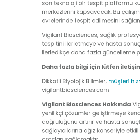
son teknoloji bir tespit platformu k
merkezlerini kapsayacak. Bu çalışma,
evrelerinde tespit edilmesini sağla
Vigilant Biosciences, sağlık profesyo
tespitini ilerletmeye ve hasta sonuç
ilerledikçe daha fazla güncelleme 
Daha fazla bilgi için lütfen iletiş
Dikkatli Biyolojik Bilimler,
müşteri hi
vigilantbiosciences.com
Vigilant Biosciences Hakkında
Vig
yenilikçi çözümler geliştirmeye kendi
doğruluğunu artırır ve hasta sonuçlar
sağlayıcılarına ağız kanseriyle etkil
araçları sağlamaktır.