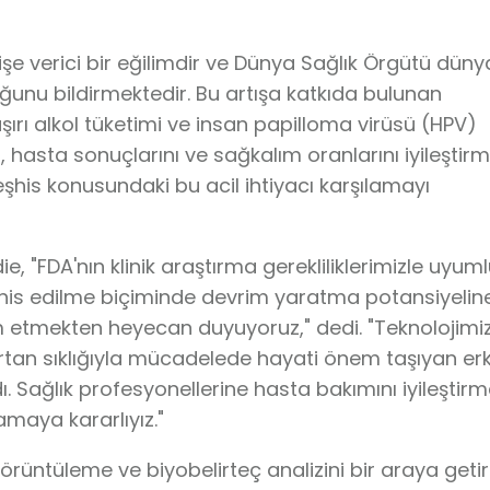
işe verici bir eğilimdir ve Dünya Sağlık Örgütü düny
ğunu bildirmektedir. Bu artışa katkıda bulunan
aşırı alkol tüketimi ve insan papilloma virüsü (HPV)
 hasta sonuçlarını ve sağkalım oranlarını iyileştir
eşhis konusundaki bu acil ihtiyacı karşılamayı
ie, "FDA'nın klinik araştırma gerekliliklerimizle uyum
eşhis edilme biçiminde devrim yaratma potansiyelin
etmekten heyecan duyuyoruz," dedi. "Teknolojimiz
n artan sıklığıyla mücadelede hayati önem taşıyan er
dı. Sağlık profesyonellerine hasta bakımını iyileştir
amaya kararlıyız."
örüntüleme ve biyobelirteç analizini bir araya geti