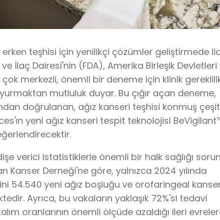
 erken teşhisi için yenilikçi çözümler geliştirmede li
e İlaç Dairesi'nin (FDA), Amerika Birleşik Devletleri
ok merkezli, önemli bir deneme için klinik gereklili
yurmaktan mutluluk duyar. Bu çığır açan deneme,
ndan doğrulanan, ağız kanseri teşhisi konmuş çeşitl
es'ın yeni ağız kanseri tespit teknolojisi BeVigilant
eğerlendirecektir.
şe verici istatistiklerle önemli bir halk sağlığı soru
 Kanser Derneği'ne göre, yalnızca 2024 yılında
mini 54.540 yeni ağız boşluğu ve orofaringeal kanse
edir. Ayrıca, bu vakaların yaklaşık 72%'si tedavi
kalım oranlarının önemli ölçüde azaldığı ileri evrele