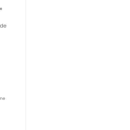
e
®
 de
ine