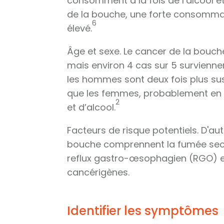
consomment à la fois de l’alcool et
de la bouche, une forte consommati
6
élevé.
Âge et sexe. Le cancer de la bouch
mais environ 4 cas sur 5 survienne
les hommes sont deux fois plus su
que les femmes, probablement en 
2
et d’alcool.
Facteurs de risque potentiels. D'au
bouche comprennent la fumée second
reflux gastro-œsophagien (RGO) et
cancérigènes.
Identifier les symptômes