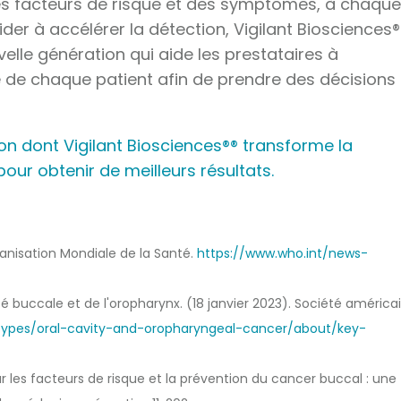
des facteurs de risque et des symptômes, à chaqu
der à accélérer la détection, Vigilant Biosciences®
lle génération qui aide les prestataires à
e de chaque patient afin de prendre des décisions
n dont Vigilant Biosciences®® transforme la
our obtenir de meilleurs résultats.
anisation Mondiale de la Santé.
https://www.who.int/news-
ité buccale et de l'oropharynx. (18 janvier 2023). Société américa
types/oral-cavity-and-oropharyngeal-cancer/about/key-
sur les facteurs de risque et la prévention du cancer buccal : une