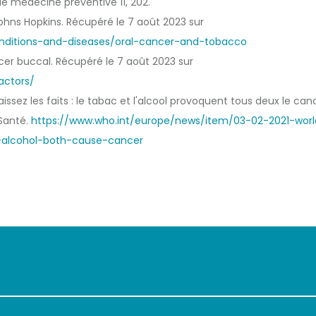
 de médecine préventive 11, 202.
ohns Hopkins. Récupéré le 7 août 2023 sur
onditions-and-diseases/oral-cancer-and-tobacco
ncer buccal. Récupéré le 7 août 2023 sur
actors/
ssez les faits : le tabac et l'alcool provoquent tous deux le can
 Santé.
https://www.who.int/europe/news/item/03-02-2021-worl
alcohol-both-cause-cancer