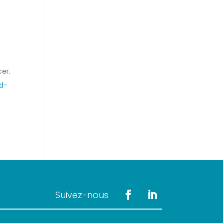
cer.
d-
Suivez-nous