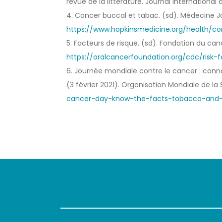
revue de la littérature. Journal international
4. Cancer buccal et tabac. (sd). Médecine J
https://www.hopkinsmedicine.org/health/c
5. Facteurs de risque. (sd). Fondation du ca
https://oralcancerfoundation.org/cdc/risk-f
6. Journée mondiale contre le cancer : connai
(3 février 2021). Organisation Mondiale de la
cancer-day-know-the-facts-tobacco-and-