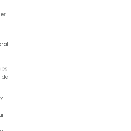
ler
oral
ies
 de
ux
ur