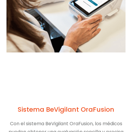
Sistema BeVigilant OraFusion
Con el sistema BeVigilant OraFusion, los médicos
pueden obtener una evaluación sencilla y precisa