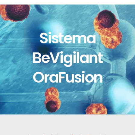
Sistema
BeVigilant
OraFusion