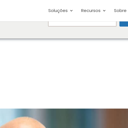
Soluções
Recursos
Sobre
ht be speaking a
EN
C
ou want to