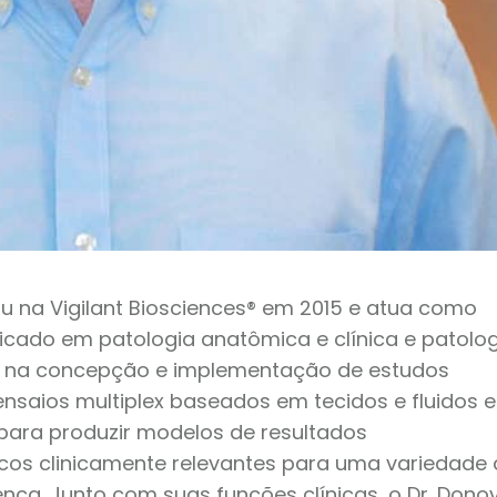
ou na Vigilant Biosciences® em 2015 e atua como
ificado em patologia anatômica e clínica e patolo
ia na concepção e implementação de estudos
de ensaios multiplex baseados em tecidos e fluidos e
ara produzir modelos de resultados
icos clinicamente relevantes para uma variedade
nça. Junto com suas funções clínicas, o Dr. Dono