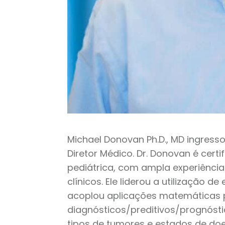
Michael Donovan Ph.D., MD ingress
Diretor Médico. Dr. Donovan é cert
pediátrica, com ampla experiênc
clínicos. Ele liderou a utilização 
acoplou aplicações matemáticas p
diagnósticos/preditivos/prognóst
tipos de tumores e estados de doe